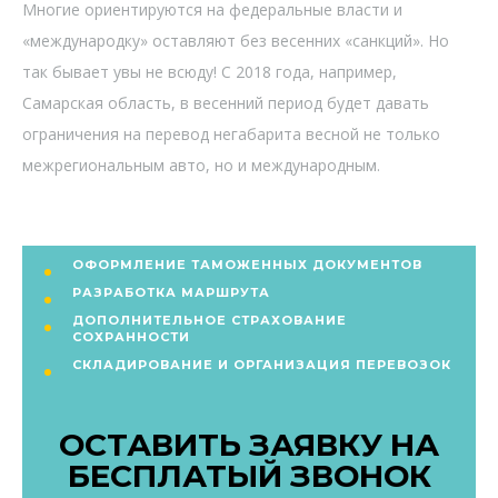
Многие ориентируются на федеральные власти и
«международку» оставляют без весенних «санкций». Но
так бывает увы не всюду! С 2018 года, например,
Самарская область, в весенний период будет давать
ограничения на перевод негабарита весной не только
межрегиональным авто, но и международным.
ОФОРМЛЕНИЕ ТАМОЖЕННЫХ ДОКУМЕНТОВ
РАЗРАБОТКА МАРШРУТА
ДОПОЛНИТЕЛЬНОЕ СТРАХОВАНИЕ
СОХРАННОСТИ
СКЛАДИРОВАНИЕ И ОРГАНИЗАЦИЯ ПЕРЕВОЗОК
ОСТАВИТЬ ЗАЯВКУ НА
БЕСПЛАТЫЙ ЗВОНОК