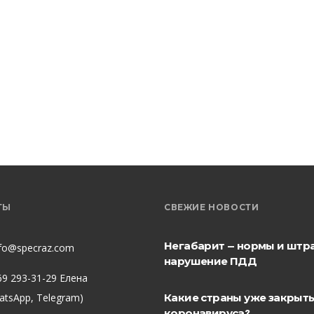
ТЫ
СВЕЖИЕ НОВОСТИ
Негабарит — нормы и штр
nfo@specraz.com
нарушение ПДД
69 293-31-29 Елена
hatsApp, Telegram)
Какие страны уже закрыты
коронавируса?