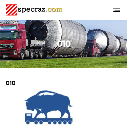
010
010