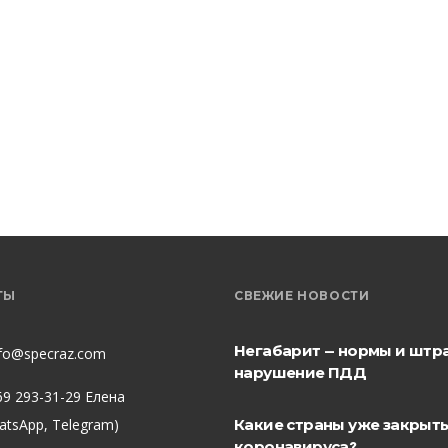
ТЫ
СВЕЖИЕ НОВОСТИ
Негабарит — нормы и штр
nfo@specraz.com
нарушение ПДД
69 293-31-29 Елена
hatsApp, Telegram)
Какие страны уже закрыты
коронавируса?