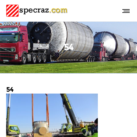
54
54