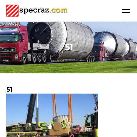
51
51