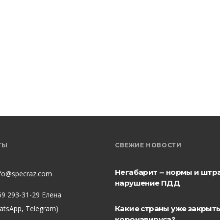
ТЫ
СВЕЖИЕ НОВОСТИ
Негабарит — нормы и штр
nfo@specraz.com
нарушение ПДД
69 293-31-29 Елена
hatsApp, Telegram)
Какие страны уже закрыты
коронавируса?