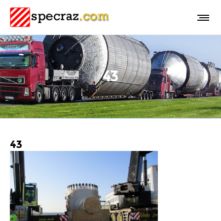
43
43