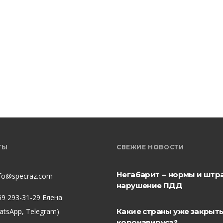
ТЫ
СВЕЖИЕ НОВОСТИ
Негабарит — нормы и штр
nfo@specraz.com
нарушение ПДД
69 293-31-29 Елена
hatsApp, Telegram)
Какие страны уже закрыты
коронавируса?