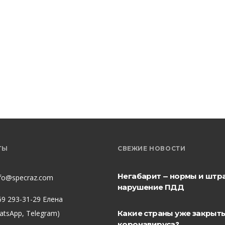
ТЫ
СВЕЖИЕ НОВОСТИ
Негабарит — нормы и штр
nfo@specraz.com
нарушение ПДД
69 293-31-29 Елена
hatsApp, Telegram)
Какие страны уже закрыты
коронавируса?