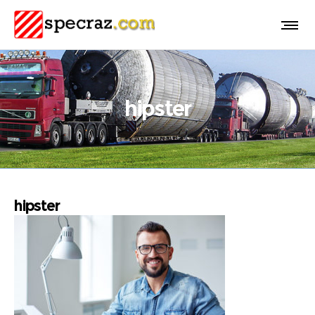
hipster
hipster